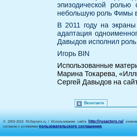
эпизодической ролью 
небольшую роль Фимы в
В 2011 году на экран
адаптация одноименног
Давыдов исполнил роль
Игорь BIN
Использованные матер
Марина Токарева, «Иллю
Сергей Давыдов на сайте 
Вконтакте
http://rusactors.ru/
© 2003-2016 RUSactors.ru / Использование сайта
означае
пользовательского соглашения
согласие с условиями
.