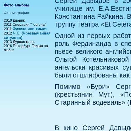
Сергей Давыдов в 200
Фото альбом
училище им. Е.А.Евсти
Фильмография:
Константина Райкина. В
2010 Дворик
труппу театра «Et Ceter
2011 Операция "Горгона"
Физика или химия
2011
Ч.С. (Чрезвычайная
2012
Одной из первых работ
ситуация)
2013 Дурная кровь
роль Фердинанда в спе
2016 Петербург. Только по
пьесе великого английс
любви
Ольгой Котельниково
ангельски красивых су
были отшлифованы как 
Помимо «Бури» Серг
(крестьянин Мут), «
Старинный водевиль» (
В кино Сергей Давыд