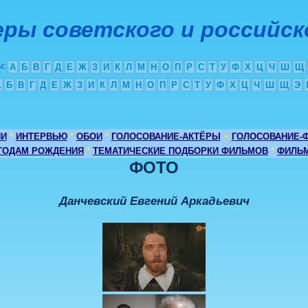
ры советского и российск
ы
:
А
Б
В
Г
Д
Е
Ж
З
И
К
Л
М
Н
О
П
Р
С
Т
У
Ф
Х
Ц
Ч
Ш
Щ
А
Б
В
Г
Д
Е
Ж
З
И
К
Л
М
Н
О
П
Р
С
Т
У
Ф
Х
Ц
Ч
Ш
Щ
Э
ИИ
*
ИНТЕРВЬЮ
*
ОБОИ
*
ГОЛОСОВАНИЕ-АКТЁРЫ
+
ГОЛОСОВАНИЕ-
 ГОДАМ РОЖДЕНИЯ
*
ТЕМАТИЧЕСКИЕ ПОДБОРКИ ФИЛЬМОВ
*
ФИЛЬМ
ФОТО
Данчевский Евгений Аркадьевич