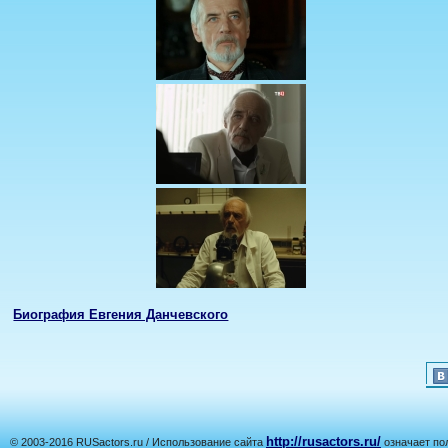
Биография Евгения Данчевского
http://rusactors.ru/
© 2003-2016 RUSactors.ru / Использование сайта
означает по