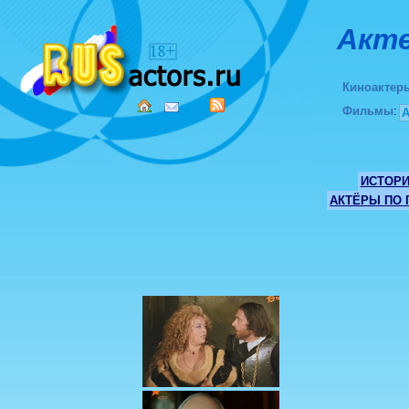
Акте
Киноактер
Фильмы
:
ИСТОР
АКТЁРЫ ПО