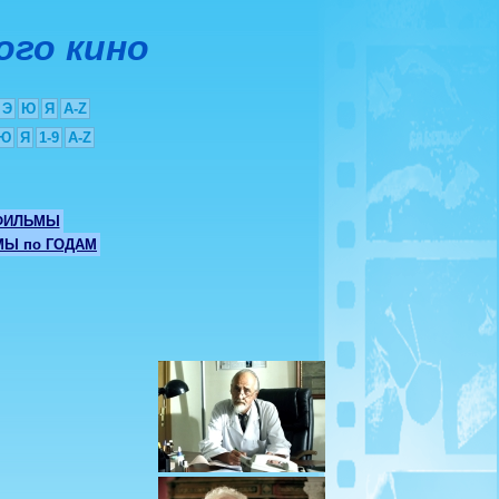
ого кино
Э
Ю
Я
A-Z
Ю
Я
1-9
A-Z
ФИЛЬМЫ
Ы по ГОДАМ