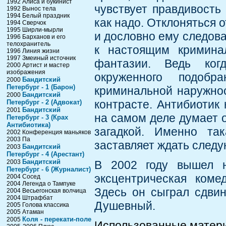
1992 Алиса и букинист
чувствует правдивость 
1992 Вынос тела
1994 Белый праздник
как надо. Отклоняться 
1994 Сверчок
1995 Ширли-мырли
и дословно ему следова
1996 Барханов и его
телохранитель
к настоящим кримина
1996 Линия жизни
1997 Змеиный источник
фантазии. Ведь ког
2000 Артист и мастер
изображения
окруженного подоб
Бандитский
2000
Петербург - 1 (Барон)
криминальной наружност
Бандитский
2000
контрасте. Антибиотик 
Петербург - 2 (Адвокат)
Бандитский
2001
на самом деле думает о
Петербург - 3 (Крах
Антибиотика)
загадкой. Именно та
2002 Конференция маньяков
2003 Па
заставляет ждать след
Бандитский
2003
Петербург - 4 (Арестант)
Бандитский
2003
В 2002 году вышел 
Петербург - 6 (Журналист)
эксцентрическая коме
2004 Сосед
2004 Легенда о Тампуке
Здесь он сыграл сдви
2004 Весьегонская волчица
2004 Штрафбат
Душевный.
2005 Голова классика
2005 Атаман
Коля - перекати-поле
2005
Использованные матер