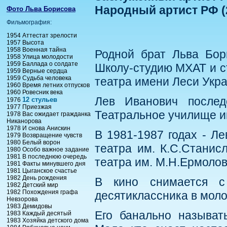
Народный артист РФ (
Фото Льва Борисова
Фильмография:
1954 Аттестат зрелости
1957 Высота
1958 Военная тайна
Родной брат Льва Бор
1958 Улица молодости
1959 Баллада о солдате
Школу-студию МХАТ и ст
1959 Верные сердца
1959 Судьба человека
театра имени Леси Укра
1960 Время летних отпусков
1960 Ровесник века
Лев Иванович послед
12 стульев
1976
1977 Приезжая
Театральное училище им
1978 Вас ожидает гражданка
Никанорова
1978 И снова Анискин
В 1981-1987 годах - Ле
1979 Возвращение чувств
1980 Белый ворон
театра им. К.С.Станисл
1980 Особо важное задание
1981 В последнюю очередь
театра им. М.Н.Ермолов
1981 Факты минувшего дня
1981 Цыганское счастье
1982 День рождения
В кино снимается с
1982 Детский мир
1982 Похождения графа
десятиклассника в моло
Невзорова
1983 Демидовы
Его банально называт
1983 Каждый десятый
1983 Хозяйка детского дома