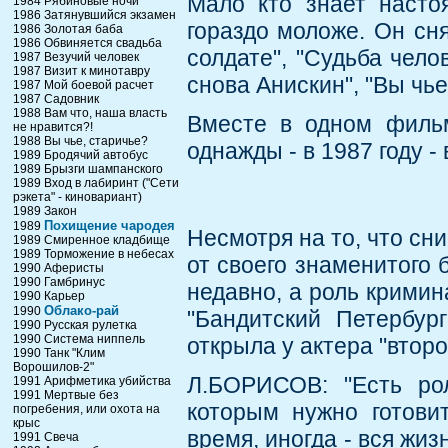
Мало кто знает насто
1984 Рябиновые ночи
1986 Затянувшийся экзамен
гораздо моложе. Он сн
1986 Золотая баба
1986 Обвиняется свадьба
солдате", "Судьба чело
1987 Везучий человек
1987 Визит к минотавру
снова Анискин", "Вы чье
1987 Мой боевой расчет
1987 Садовник
1988 Вам что, наша власть
Вместе в одном филь
не нравится?!
1988 Вы чье, старичье?
однажды - в 1987 году -
1989 Бродячий автобус
1989 Брызги шампанского
1989 Вход в лабиринт ("Сети
рэкета" - киновариант)
1989 Закон
Похищение чародея
1989
Несмотря на то, что сни
1989 Смиренное кладбище
1989 Торможение в небесах
от своего знаменитого 
1990 Аферисты
1990 Гамбринус
недавно, а роль кримин
1990 Карьер
Облако-рай
1990
"Бандитский Петербур
1990 Русская рулетка
1990 Система ниппель
открыла у актера "втор
1990 Танк "Клим
Ворошилов-2"
Л.БОРИСОВ: "Есть рол
1991 Арифметика убийства
1991 Мертвые без
которым нужно готовит
погребения, или охота на
крыс
время, иногда - вся жиз
1991 Свеча