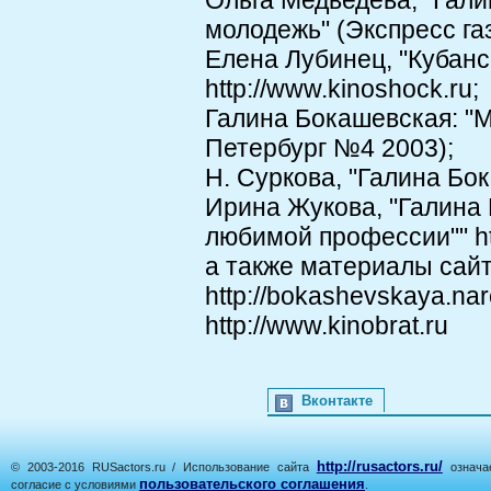
Ольга Медведева, "Гали
молодежь" (Экспресс газ
Елена Лубинец, "Кубан
http://www.kinoshock.ru;
Галина Бокашевская: "М
Петербург №4 2003);
Н. Суркова, "Галина Бока
Ирина Жукова, "Галина 
любимой профессии"" ht
а также материалы сай
http://bokashevskaya.na
http://www.kinobrat.ru
Вконтакте
http://rusactors.ru/
© 2003-2016 RUSactors.ru / Использование сайта
означае
пользовательского соглашения
согласие с условиями
.