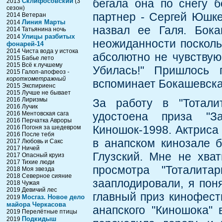
Склифосовский
бегала она по снегу 
2013
(3
сезон)
партнер - Сергей Юшкев
2014 Ветеран
Линия Марты
2014
назвал ее Галя. Бока
2014 Татьянина ночь
Улицы разбитых
2014
неожиданности посколь
фонарей-14
2014 Чиста вода у истока
абсолютно не чувствую 
2015 Бабье лето
2015 Всё к лучшему
Убилась!" Пришлось 
2015 Галоп-апофеоз -
короткометражный
вспоминает Бокашевска
2015 Экспириенс
2015 Лучше не бывает
2016 Лиризмы
За работу в "Тотали
2016 Лучик
2016 Ментовская сага
удостоена приза "
2016 Перчатка Авроры
Киношок-1998. Актриса 
2016 Погоня за шедевром
2016 После тебя
в анапском кинозале 
2017 Любовь и Сакс
2017 Ничей
Глузский. Мне не хват
2017 Опасный круиз
2017 Тихие люди
просмотра "Тоталит
2018 Моя звезда
2018 Северное сияние
зааплодировали, я пон
2018 Чужая
2019 Девичий лес
главный приз кинофести
Мосгаз. Новое дело
2019
майора Черкасова
анапского "Киношока" 
2019 Перелётные птицы
Подкидыш
2019