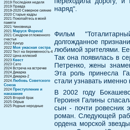
переходила дорогу, и
2019 Последняя неделя
2019 Правда
наряд".
2019-2020 Северное сияние
2020 Старые кадры
2021 Покопайтесь в моей
памяти
2021 Чиновница
Маруся Фореvа!
2021
Фильм "Тоталитарн
2021 Синдром отложенного
счастья
долгожданное признани
2022 Кунгур
Моя ужасная сестра
2022
любимой зрителями. Ее
2022 Тест на беременность-4
2022 Цена иллюзий
Так она появилась в с
Квест
2023
Петренко, жены знамен
2023 Сато
2024 Встреча на встречке
Эта роль принесла Га
2024 Дикарка
2024 Дикарка-2
стали узнавать именно 
Любовь Советского
2024
Союза
Преступление и
2024
В 2002 году Бокашевс
наказание
2025 Второй брак
Героиня Галины спасала
2025 Обрыв
2025 Родные неродные
сын - почти ровесник 
роман. Следующей рабо
ордена морской звезды