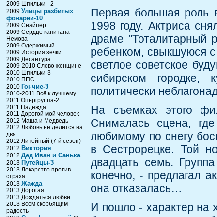
2009 Шпильки - 2
Первая большая роль 
Улицы разбитых
2009
фонарей-10
1998 году. Актриса сн
2009 Снайпер
2009 Сердце капитана
драме "Тоталитарный р
Немова
2009 Одержимый
ребенком, свыкшуюся с
2009 История зечки
2009 Десантура
светлое советское буд
2009-2010 Слово женщине
2010 Шпильки-3
сибирском городке, 
2010 ППС
Гончие-3
2010
политически неблагона
2010-2011 Всё к лучшему
2011 Опергруппа-2
2011 Надежда
На съемках этого фи
2011 Дорогой мой человек
Снималась сцена, где
2012 Маша и Медведь
2012 Любовь не делится на
любимому по снегу бос
два
2012 Литейный (7-й сезон)
в Сестрорецке. Той н
Виктория
2012
Дед Иван и Санька
2012
двадцать семь. Группа
Путейцы-3
2013
2013 Лекарство против
конечно, - предлагал а
страха
Жажда
2013
она отказалась…
2013 Дорогая
2013 Дождаться любви
2013 Всем скорбящим
И пошло - характер на 
радость