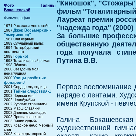
"Киношок", "Стожары"
Фото Галины
фильм "Тоталитарный 
Бокашевской
Лауреат премии росси
Фильмография:
1971 Расскажи мне о себе
"надежда года" (2000)
Джек Восьмеркин -
1987
За большие професс
"американец"
1987 Очи черные
общественную деятель
1989 Случайный вальс
1994 Петербургский
года получала стип
ангажемент
Горько!
1998
Путина В.В.
1998 Тоталитарный роман
1998 Яблочки
2000 Звездочка моя
ненаглядная
Улицы разбитых
2000
фонарей-3
Первое воспоминание д
2001 Сердце медведицы
Тайны следствия-1
2001
наряде с лентами. Худ
2002 Чёрный мяч
2002 Челябумбия
имени Крупской - певчес
2002 Русские страшилки
2002 Марш славянки
2002 Дневник камикадзе
2003 Прощальное эхо
Галина Бокашевска
2003 Линии судьбы
2003 Красное небо. Черный
художественной гимна
снег
2003 Кавалеры морской