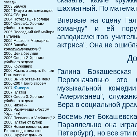
сказать, какие круж
звезды
2003 Бабуся
шахматный. По математ
2004 Тимур и его коммандос
2004 Сёстры
Впервые на сцену Гал
2004 Потерявшие солнце
2004 Опера-1. Хроники
команду" и ей пору
убойного отдела
2005 Последний бой майора
аплодисментов учитель
Пугачёва
2005 Мастер и Маргарита
актриса". Она не ошибл
2005 Вдвоём -
короткометражный
2006 Цена безумия
До
2006 Опера-2. Хроники
убойного отдела
2006 Кружовник
Галина Бокашевская
2006 Жизнь и смерть Лёньки
Пантелеева
Первоначально это 
2006 Вы не оставите меня
2006-2007 Танго втроем
музыкальной комедии
Юнкера
2007
2007 Платки
"Американец", служан
2007 Опера-3. Хроники
убойного отдела
Вера в социальной дра
2008 Чизкейк
2008 Разлучница
(Россия,
Украина)
Восемь лет Бокашевска
2008 Псевдоним "Албанец"-2
2008 Платье от кутюр
Параллельно она игра
2008 Новые времена, или
Биржа недвижимости
Петербург), но все эти 
2008 Эффект домино