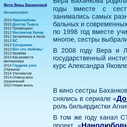
Вера Баханкова родила
Фото Веры Баханковой
годы вместе с сест
Фильмография:
занимались самых разны
Нанолюбовь
2010
бальных и современных 
Доктор Тырса
2010
2012 Провинциал
по 1998 год вместе учи
Инспектор Купер
2012
2012 Затерянные в лесах
многое, сестры выбрали
БС
2012
Хуторянин
2013
В 2008 году Вера и Л
Вот это любовь!
2013
2013 Кружева
государственный инсти
2014 Как развести
миллионера
курс Александра Яковл
Гордиев узел
2014
(Украина)
2014 Ультиматум
2014 Отмена всех
ограничений
2023 Новая жизнь
В кино сестры Баханков
До
снялись в сериале «
роль бильярдистки Агни
В том же году канал С
Нанолюбов
проект «