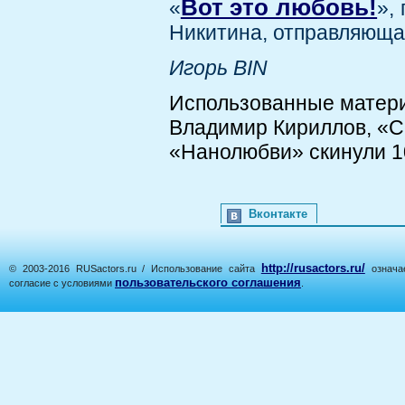
Вот это любовь!
«
»,
Никитина, отправляющая
Игорь BIN
Использованные матер
Владимир Кириллов, «С
«Нанолюбви» скинули 10 к
Вконтакте
http://rusactors.ru/
© 2003-2016 RUSactors.ru / Использование сайта
означае
пользовательского соглашения
согласие с условиями
.