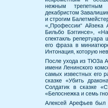
нежным трепетным 
декабристом Завалишин
и строгим Балетмейсте
«„Профессии“ Айзека 
Бильбо Бэггинсе», «На
спектакль репертуара ш
его фраза в миниатюре
Интонация, которую не
После ухода из ТЮЗа А
имени Ленинского комс
самых известных его р
сказке «Убить дракон
Солдатик в сказке «С
«Белоснежка и семь гн
Алексей Арефьев был 