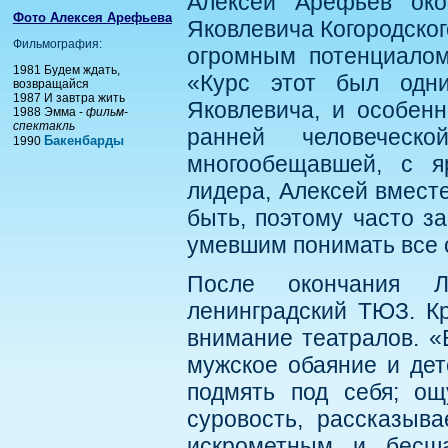
Алексей Арефьев око
Фото Алексея Арефьева
Яковлевича Когородског
Фильмография:
огромным потенциалом
1981 Будем ждать,
«Курс этот был одн
возвращайся
1987 И завтра жить
Яковлевича, и особен
1988 Эмма -
фильм-
спектакль
ранней человеческ
Бакенбарды
1990
многообещавшей, с я
лидера, Алексей вмест
быть, поэтому часто з
умевшим понимать все
После окончания 
ленинградский ТЮЗ. Кр
внимание театралов. «
мужское обаяние и дет
подмять под себя; ощ
суровость, рассказыв
искрометным и бесш