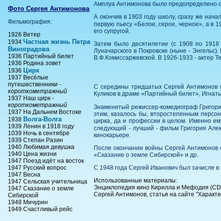
Амплуа Антимонова было предопределено сра
Фото Сергея Антимонова
А окончив в 1903 году школу, сразу же нач
Фильмография:
первую пьесу «Белое, серое, черное», а в 
его супругой.
1926 Ветер
Частная жизнь Петра
1934
Затем было десятилетие (с 1908 по 1918 
Виноградова
Луначарского в Покровске (ныне - Энгельс)
1936 Партийный билет
В.Ф.Комиссаржевской. В 1926-1933 - актер Т
1936 Родина зовет
Цирк
1936
1937 Весёлые
путешественники -
С середины тридцатых Сергей Антимонов н
короткометражный
Куликов в драме «Партийный билет», Игнать
1937 Наш цирк -
короткометражный
Знаменитый режиссер-комедиограф Григори
1937 На Дальнем Востоке
этим, казалось бы, второстепенным персо
Волга-Волга
1938
цирка, да и профессии в целом. Именно ем
1939 Ленин в 1918 году
следующий - лучший - фильм Григория Але
1039 Ночь в сентябре
кинокарьере.
1939 Степан Разин
1940 Любимая девушка
После окончании войны Сергей Антимонов с
1940 Цена жизни
«Сказание о земле Сибирской» и др.
1947 Поезд идёт на восток
1947 Русский вопрос
С 1948 года Сергей Иванович был зачисле в 
1947 Весна
Использованные материалы:
1947 Сельская учительница
Энциклопедия кино Кирилла и Мефодия (CD
1947 Сказание о земле
Сергей Антимонов, статья на сайте "Характе
Сибирской
1948 Мичурин
1949 Счастливый рейс