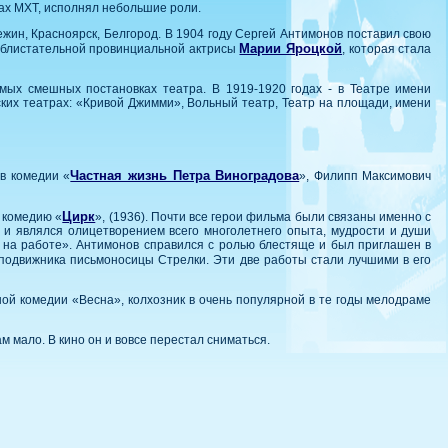
ках МХТ, исполнял небольшие роли.
Нежин, Красноярск, Белгород. В 1904 году Сергей Антимонов поставил свою
Марии Яроцкой
ля блистательной провинциальной актрисы
, которая стала
мых смешных постановках театра. В 1919-1920 годах - в Театре имени
овских театрах: «Кривой Джимми», Вольный театр, Театр на площади, имени
Частная жизнь Петра Виноградова
в комедии «
», Филипп Максимович
Цирк
 комедию «
», (1936). Почти все герои фильма были связаны именно с
 и являлся олицетворением всего многолетнего опыта, мудрости и души
е на работе». Антимонов справился с ролью блестяще и был приглашен в
сподвижника письмоносицы Стрелки. Эти две работы стали лучшими в его
ой комедии «Весна», колхозник в очень популярной в те годы мелодраме
м мало. В кино он и вовсе перестал сниматься.