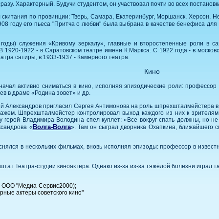
зу. Характерный. Будучи студентом, он участвовал почти во всех постанов
ал скитания по провинции: Тверь, Самара, Екатеринбург, Моршанск, Херсон, 
1908 году его пьеса "Притча о любви" была выбрана в качестве бенефиса д
годы) служения «Кривому зеркалу», главные и второстепенные роли в са
. В 1920-1922 - в Саратовском театре имени К.Маркса. С 1922 года - в моск
еатра сатиры, в 1933-1937 - Камерного театра.
Кино
ачал активно сниматься в кино, исполняя эпизодические роли: профессор 
ев в драме «Родина зовет» и др.
й Александров пригласил Сергея Антимонова на роль шпрехшталмейстера в
нажем. Шпрехшталмейстер контролировал выход каждого из них к зрителям
у герой Владимира Володина спел куплет: «Все вокруг спать должны, но н
Волга-Волга
ксандрова «
». Там он сыграл дворника Охапкина, ближайшего 
нялся в нескольких фильмах, вновь исполняя эпизоды: профессор в известн
штат Театра-студии киноактёра. Однако из-за из-за тяжёлой болезни играл та
 ООО "Медиа-Сервис2000);
рные актеры советского кино"