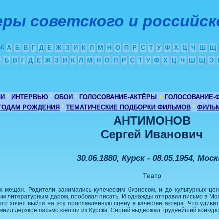
ры советского и российск
ы
:
А
Б
В
Г
Д
Е
Ж
З
И
К
Л
М
Н
О
П
Р
С
Т
У
Ф
Х
Ц
Ч
Ш
Щ
А
Б
В
Г
Д
Е
Ж
З
И
К
Л
М
Н
О
П
Р
С
Т
У
Ф
Х
Ц
Ч
Ш
Щ
Э
ИИ
*
ИНТЕРВЬЮ
*
ОБОИ
*
ГОЛОСОВАНИЕ-АКТЁРЫ
+
ГОЛОСОВАНИЕ-
 ГОДАМ РОЖДЕНИЯ
*
ТЕМАТИЧЕСКИЕ ПОДБОРКИ ФИЛЬМОВ
*
ФИЛЬМ
АНТИМОНОВ
Сергей Иванович
30.06.1880, Курск - 08.05.1954, Мос
Театр
х мещан. Родители занимались купеческим бизнесом, и до культурных цен
ым литературным даром, пробовал писать. И однажды отправил письмо в Мос
то хочет выйти на эту прославленную сцену в качестве актера. Что удивит
мнил дерзкое письмо юноши из Курска. Сергей выдержал труднейший конкурс 