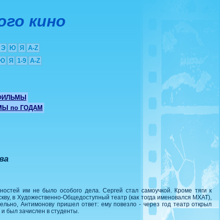
ого кино
Э
Ю
Я
A-Z
Ю
Я
1-9
A-Z
ФИЛЬМЫ
Ы по ГОДАМ
ква
ностей им не было особого дела. Сергей стал самоучкой. Кроме тяги к
кву, в Художественно-Общедоступный театр (как тогда именовался МХАТ),
ельно, Антимонову пришел ответ: ему повезло - через год театр открыл
и был зачислен в студенты.