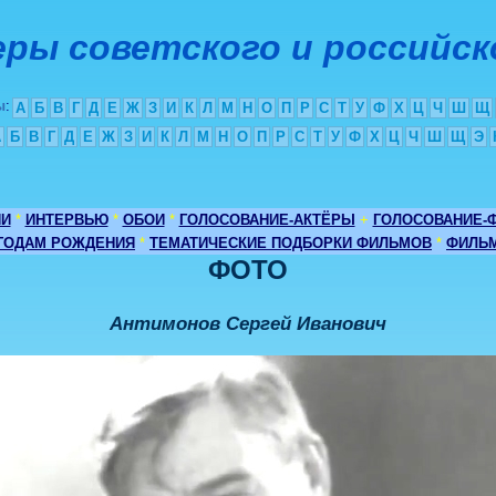
ры советского и российск
ы
:
А
Б
В
Г
Д
Е
Ж
З
И
К
Л
М
Н
О
П
Р
С
Т
У
Ф
Х
Ц
Ч
Ш
Щ
А
Б
В
Г
Д
Е
Ж
З
И
К
Л
М
Н
О
П
Р
С
Т
У
Ф
Х
Ц
Ч
Ш
Щ
Э
ИИ
*
ИНТЕРВЬЮ
*
ОБОИ
*
ГОЛОСОВАНИЕ-АКТЁРЫ
+
ГОЛОСОВАНИЕ-
 ГОДАМ РОЖДЕНИЯ
*
ТЕМАТИЧЕСКИЕ ПОДБОРКИ ФИЛЬМОВ
*
ФИЛЬМ
ФОТО
Антимонов Сергей Иванович