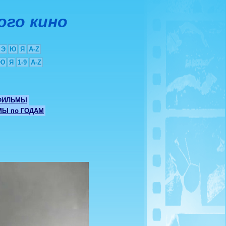
ого кино
Э
Ю
Я
A-Z
Ю
Я
1-9
A-Z
ФИЛЬМЫ
Ы по ГОДАМ