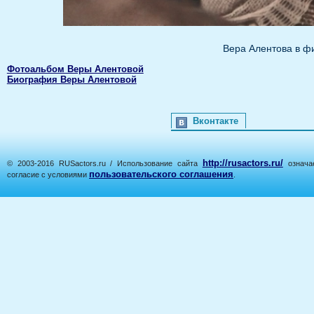
Вера Алентова в ф
Фотоальбом Веры Алентовой
Биография Веры Алентовой
Вконтакте
http://rusactors.ru/
© 2003-2016 RUSactors.ru / Использование сайта
означае
пользовательского соглашения
согласие с условиями
.