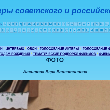
ры советского и российск
ы
:
А
Б
В
Г
Д
Е
Ж
З
И
К
Л
М
Н
О
П
Р
С
Т
У
Ф
Х
Ц
Ч
Ш
Щ
А
Б
В
Г
Д
Е
Ж
З
И
К
Л
М
Н
О
П
Р
С
Т
У
Ф
Х
Ц
Ч
Ш
Щ
Э
ИИ
*
ИНТЕРВЬЮ
*
ОБОИ
*
ГОЛОСОВАНИЕ-АКТЁРЫ
+
ГОЛОСОВАНИЕ-
 ГОДАМ РОЖДЕНИЯ
*
ТЕМАТИЧЕСКИЕ ПОДБОРКИ ФИЛЬМОВ
*
ФИЛЬМ
ФОТО
Алентова Вера Валентиновна