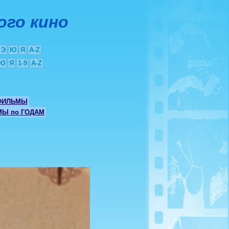
ого кино
Э
Ю
Я
A-Z
Ю
Я
1-9
A-Z
ФИЛЬМЫ
Ы по ГОДАМ