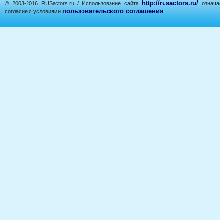
http://rusactors.ru/
© 2003-2016 RUSactors.ru / Использование сайта
означае
пользовательского соглашения
согласие с условиями
.